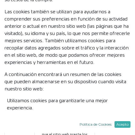
Las cookies también se utilizan para ayudarnos a
comprender sus preferencias en función de su actividad
anterior o actual en nuestro sitio web (las páginas que ha
visitado), su idioma y su país, lo que nos permite ofrecerle
mejores servicios. También utilizamos cookies para
recopilar datos agregados sobre el tráfico y la interacción
en el sitio web, de modo que podamos ofrecer mejores
experiencias y herramientas en el futuro.
A continuación encontrará un resumen de las cookies
que pueden almacenarse en su dispositivo cuando visita
nuestro sitio web:
Utilizamos cookies para garantizarle una mejor
Categoría
experiencia.
de Cookie
Propósito
Ejempl
Sesión y
Autenticar a los usuarios,
id de sesión
Política de Cookies
Acepto
seguridad
proteger sus datos y permitir
Archivo Toke
que el sitio web preste los