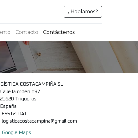
¿Hablamos?
ento
Contacto
Contáctenos
GÍSTICA COSTACAMPIÑA SL
Calle la orden n87
21620 Trigueros
España
665121041
logisticacostacampina@gmail.com
Google Maps